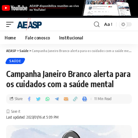
Aa
Home
Fale conosco
Institucional
AEASP
>
Saúde
>
Campanha Janeiro Branco alerta para os cuidados com a saúde mental
SAÚDE
Campanha Janeiro Branco alerta para
os cuidados com a saúde mental
Share
11 Min Read
Last updated: 2023/01/16 at 5:09 PM