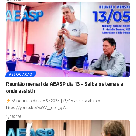
ASSOCIAÇÃO
Reunião mensal da AEASP dia 13 – Saiba os temas e
onde assistir
5ª Reunião da AEASP 2026 | 13/05 Assista abaixo
https://youtu.be/Ax9V__deL_g A
…
11/05/2026