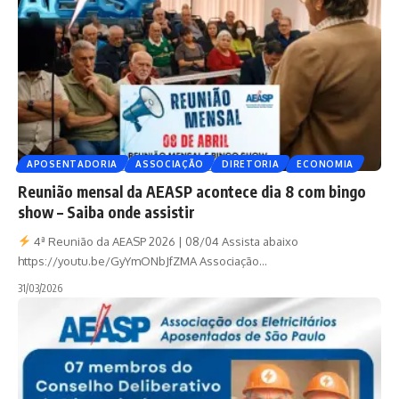
APOSENTADORIA
ASSOCIAÇÃO
DIRETORIA
ECONOMIA
Reunião mensal da AEASP acontece dia 8 com bingo
show – Saiba onde assistir
4ª Reunião da AEASP 2026 | 08/04 Assista abaixo
https://youtu.be/GyYmONbJfZMA Associação
…
31/03/2026