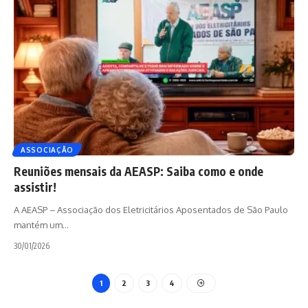
ASSOCIAÇÃO
Reuniões mensais da AEASP: Saiba como e onde
assistir!
A AEASP – Associação dos Eletricitários Aposentados de São Paulo
mantém um
…
30/01/2026
1
2
3
4