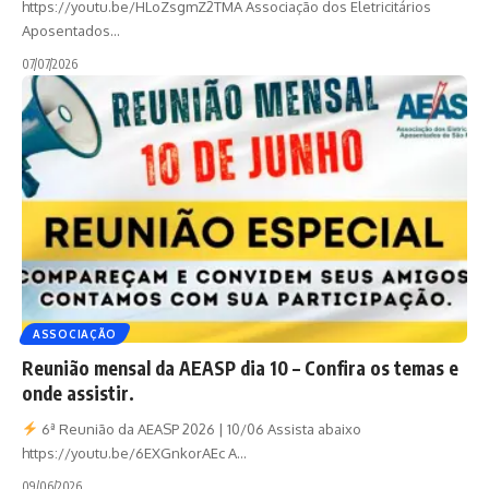
https://youtu.be/HLoZsgmZ2TMA Associação dos Eletricitários
Aposentados
…
07/07/2026
ASSOCIAÇÃO
Reunião mensal da AEASP dia 10 – Confira os temas e
onde assistir.
6ª Reunião da AEASP 2026 | 10/06 Assista abaixo
https://youtu.be/6EXGnkorAEc A
…
09/06/2026